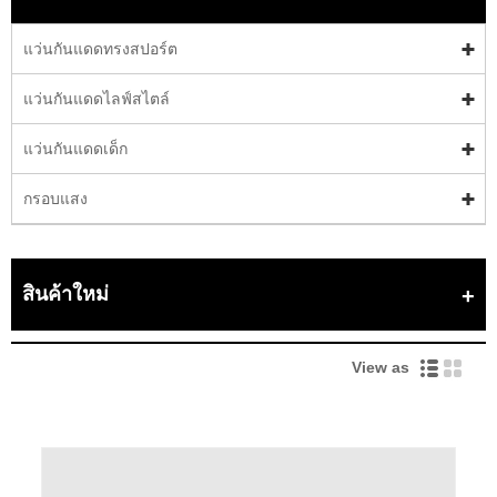
แว่นกันแดดทรงสปอร์ต
แว่นกันแดดไลฟ์สไตล์
แว่นกันแดดเด็ก
กรอบแสง
สินค้าใหม่
View as