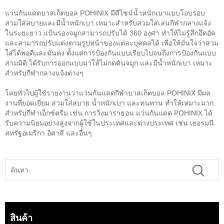
แว่นกันแดดบาสเก็ตบอล POHINIX มีดีไซน์น้ำหนักเบาแบบโอบรอบ
สวมใส่สบายและมีน้ำหนักเบา เหมาะสำหรับสวมใส่เล่นกีฬากลางแจ้ง
ในระยะยาว แป้นรองจมูกสามารถปรับได้ 360 องศา ทำให้ไม่รู้สึกอึดอัด
และสามารถปรับแต่งตามรูปหน้าของแต่ละบุคคลได้ เพื่อให้มั่นใจว่าสวม
ใส่ได้พอดีและมั่นคง ตั้งแต่การป้องกันแบบเรียบไปจนถึงการป้องกันแบบ
สามมิติ ได้รับการออกแบบมาให้ไม่กดดันจมูก และมีน้ำหนักเบา เหมาะ
สำหรับกีฬากลางแจ้งต่างๆ
โดยทั่วไปผู้ใช้รายงานว่าแว่นกันแดดกีฬาบาสเก็ตบอล POHINIX มีผล
งานที่ยอดเยี่ยม สวมใส่สบาย น้ำหนักเบา และทนทาน ทำให้เหมาะมาก
สำหรับกีฬาเอ็กซ์ตรีม เช่น การวิ่งมาราธอน แว่นกันแดด POHINIX ได้
รับความนิยมอย่างสูงจากผู้ใช้ในประเทศและต่างประเทศ เช่น เยอรมนี
สหรัฐอเมริกา อิตาลี และอื่นๆ
สินค้า