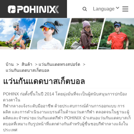
Language
บ้าน
>
สินค้า
>
แว่นกันแดดทรงสปอร์ต
>
แว่นกันแดดบาสเก็ตบอล
แว่นกันแดดบาสเก็ตบอล
POHINX ก่อตั้งขึ้นในปี 2014 โดยมุ่งมั่นที่จะเป็นผู้สนับสนุนการปกป้อง
ดวงตาใน
กีฬากลางแจ้งระดับมืออาชีพ ด้วยประสบการณ์ด้านการออกแบบ การ
ผลิต และการดำเนินงานแบรนด์ในด้านแว่นตากีฬา ตลอดจนในฐานะผู้
ผลิตและจำหน่ายแว่นกันแดดกีฬา POHINIX นำเสนอแว่นกันแดดบาสเก็
ตบอลที่เหมาะกับรูปหน้าที่แตกต่างกันสำหรับผู้ชื่นชอบกีฬากลางแจ้งใน
ประเทศ