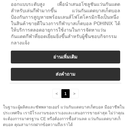
ออกแบบระดับสูง เพื่อนำเสนอโซลูชันแว่นกันแดด
สำหรับเล่นกีฬามากขึ้น แว่นกันแดดบาสเก็ตบอล
ป้องกันการสูญหายพร้อมเลนส์โฟโตโครมิกจึงเป็นหนึ่ง
ในสินค้าขายดีในวงการกีฬาบาสเก็ตบอล POHINIX ได้
ให้บริการตลอดอายุการใช้งานในการจัดหาแว่น
กันแดดกีฬาที่ยอดเยี่ยมยิ่งขึ้นสำหรับผู้ชื่นชอบกิจกรรม
กลางแจ้ง
อ่านเพิ่มเติม
ส่งคำถาม
<
1
>
ในฐานะผู้ผลิตและซัพพลายเออร์ แว่นกันแดดบาสเก็ตบอล มืออาชีพใน
ประเทศจีน เรามีโรงงานของเราเองและเสนอการขายล่าสุด ไม่ว่าคุณ
จะต้องการมาตรฐาน CE หรือต้องการซื้อส่วนลด แว่นกันแดดบาสเก็
ตบอล คุณสามารถฝากข้อความถึงเราได้