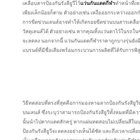
เคลือบสารป้องกันรังสียูวีไว้
แว่นกันแดดกีฬา
ทำหน้าที่เ
เพียงเล็กน้อยก็ตาม ตัวอย่างเช่น เหงื่อออกระหว่างออ
การขีดข่วนเลนส์อาจทำให้เกิดรอยขีดข่วนบนสารเคลือบ
วัสดุเลนส์ได้ ตัวอย่างเช่น หากคุณทิ้งแว่นตาไว้ในรถใน
จะลดลง นอกจากนี้ แว่นกันแดดกีฬาราคาถูกบางรุ่นยังมีสา
แบรนด์ที่มีชื่อเสียงพร้อมกระบวนการผลิตที่ได้รับการพิ
วิธีทดสอบที่ตรงที่สุดคือการมองหาฉลากป้องกันรังสียูวี
บนเลนส์ ซึ่งระบุว่าสามารถป้องกันรังสียูวีทั้งหมดที
นั้นนำไปตากแดดสักครู่ หากแผ่นทดสอบไม่เปลี่ยนสีในบริเวณ
ป้องกันรังสียูวีจะลดลงอย่างเห็นได้ชัด และถึงเวลาเป