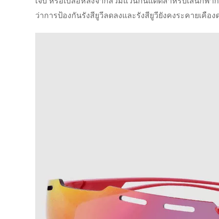
เจ็บ หรือเบลอหลังจากสวมแว่นกันแดดสำหรับเล่นกีฬากลา
ว่าการป้องกันรังสียูวีลดลงและรังสียูวียังคงระคายเคือง